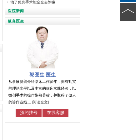
动了狐臭手术能全全去除嘛
医院新闻
腋臭医生
郭医生 医生
从事腋臭普外科临床工作多年，拥有扎实
的理论水平以及丰富的临床实践经验，以
微创手术的操作娴熟著称，并取得了傲人
的诊疗业绩....
[阅读全文]
预约挂号
在线客服