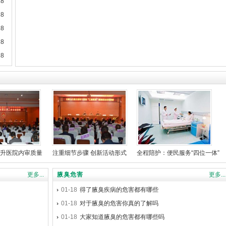
18
18
18
18
18
提升医院内审质量
注重细节步骤 创新活动形式
全程陪护：便民服务“四位一体”
更多...
腋臭危害
更多...
01-18
得了腋臭疾病的危害都有哪些
01-18
对于腋臭的危害你真的了解吗
01-18
大家知道腋臭的危害都有哪些吗